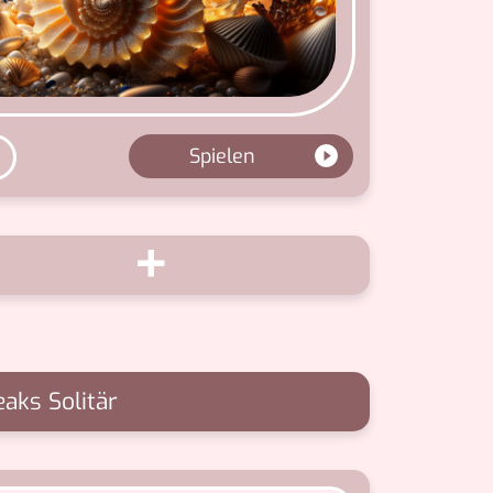
Spielen
+
eaks Solitär