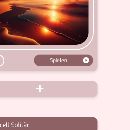
Spielen
+
cell Solitär