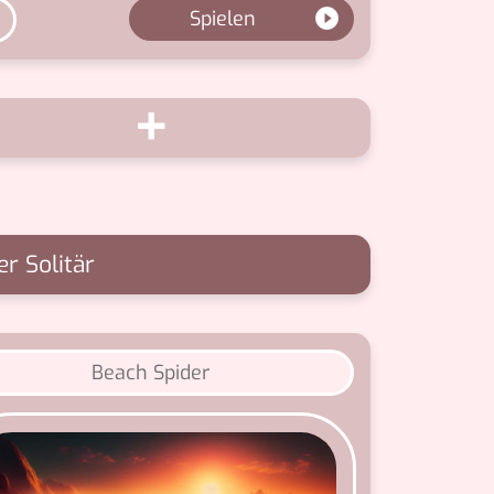
Spielen
+
er Solitär
Beach Spider