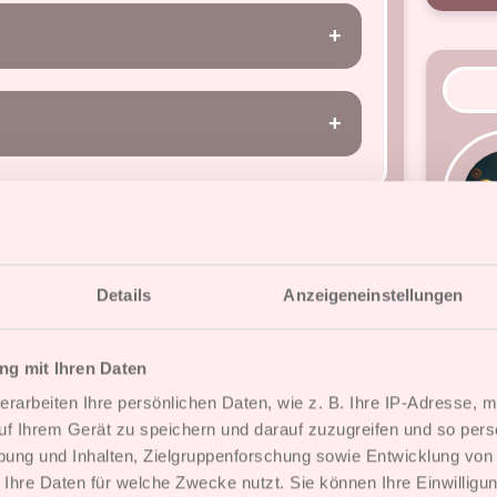
 erforderlich im Landscape Modus
Button nicht ersichtlich ist. Läuft
on Samsung.
 im Portrait, als auch im
: Auf den Äpfel Tablets hat man
elen, ohne das sich das Fenster bei
Maus bewegt. Klicke und / oder
st. Erste Möglichkeit ist die Karte
ie Karten einfach an. Solltest Du
lten und dann erst zu ziehen. Die
ähig ist, so lese bitte was unter
pielkarten ( Sets ) zuerst seitlich
. Unter einem androiden System
Details
Anzeigeneinstellungen
g mit Ihren Daten
erarbeiten Ihre persönlichen Daten, wie z. B. Ihre IP-Adresse, m
Beach Spider
uf Ihrem Gerät zu speichern und darauf zuzugreifen und so pers
1
ung und Inhalten, Zielgruppenforschung sowie Entwicklung von
 Ihre Daten für welche Zwecke nutzt. Sie können Ihre Einwilligun