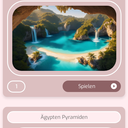
androiden System funktioniert alles
normal.
Spielen
1
Ägypten Pyramiden