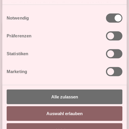
nutzt. Sie können Ihre Einwilligung jederzeit über die
Cookie-Erklärung oder durch Klicken auf das Privacy
Einwilligungsauswahl
Trigger Symbol ändern oder widerrufen
Notwendig
+
Wenn Sie es erlauben, würden wir auch gerne:
Präferenzen
Informationen über Ihre geografische Lage erfassen,
welche bis auf einige Meter genau sein können
Ihr Gerät durch aktives Scannen nach bestimmten
Statistiken
Merkmalen (Fingerprinting) identifizieren
Spider Solitär
Erfahren Sie mehr darüber, wie Ihre persönlichen Daten
Marketing
verarbeitet werden, und legen Sie Ihre Präferenzen im
Abschnitt Einzelheiten
fest.
Spider Solitär
Wir verwenden Cookies, um Inhalte und Anzeigen zu
Alle zulassen
personalisieren, Funktionen für soziale Medien anbieten
zu können und die Zugriffe auf unsere Website zu
Auswahl erlauben
analysieren. Außerdem geben wir Informationen zu Ihrer
Verwendung unserer Website an unsere Partner für