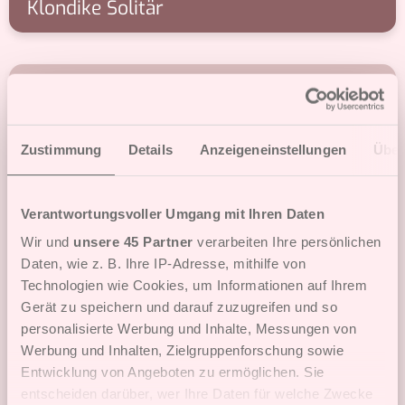
Klondike Solitär
Delphin Klondike Solitaire
Zustimmung
Details
Anzeigeneinstellungen
Über
Verantwortungsvoller Umgang mit Ihren Daten
Wir und
unsere 45 Partner
verarbeiten Ihre persönlichen
Daten, wie z. B. Ihre IP-Adresse, mithilfe von
Technologien wie Cookies, um Informationen auf Ihrem
Gerät zu speichern und darauf zuzugreifen und so
personalisierte Werbung und Inhalte, Messungen von
Werbung und Inhalten, Zielgruppenforschung sowie
Entwicklung von Angeboten zu ermöglichen. Sie
entscheiden darüber, wer Ihre Daten für welche Zwecke
Spielen
1