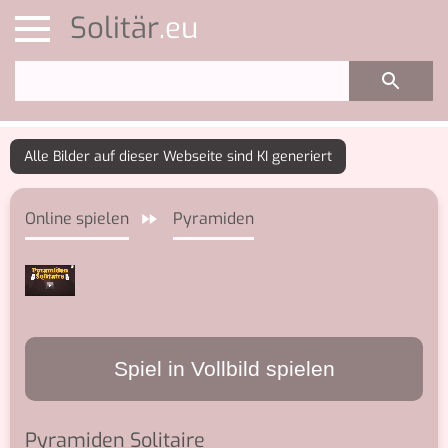
Solitär
Online spielen
Pyramiden
Spiel in Vollbild spielen
Pyramiden Solitaire