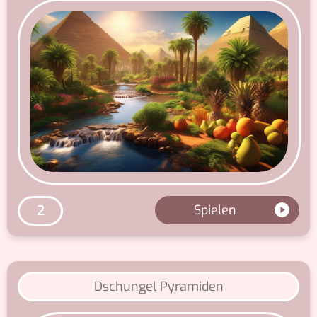
Spielen
2
Dschungel Pyramiden