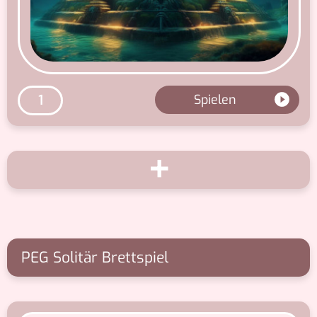
Spielen
1
+
PEG Solitär Brettspiel