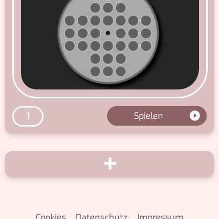
Spielen
1
+
Cookies
Datenschutz
Impressum