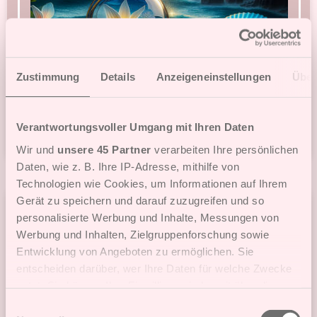
Zustimmung
Details
Anzeigeneinstellungen
Über
Verantwortungsvoller Umgang mit Ihren Daten
Spielen
7
Wir und
unsere 45 Partner
verarbeiten Ihre persönlichen
Daten, wie z. B. Ihre IP-Adresse, mithilfe von
Technologien wie Cookies, um Informationen auf Ihrem
Gerät zu speichern und darauf zuzugreifen und so
Beach Spider
personalisierte Werbung und Inhalte, Messungen von
Werbung und Inhalten, Zielgruppenforschung sowie
Entwicklung von Angeboten zu ermöglichen. Sie
entscheiden darüber, wer Ihre Daten für welche Zwecke
nutzt. Sie können Ihre Einwilligung jederzeit über die
Cookie-Erklärung oder durch Klicken auf das Privacy
Einwilligungsauswahl