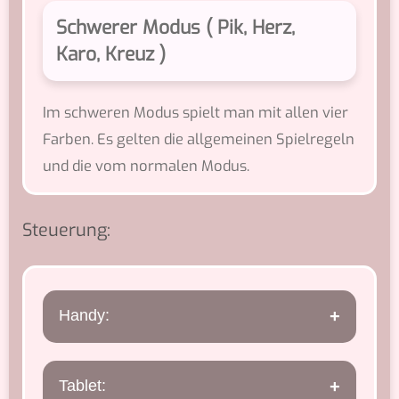
Schwerer Modus ( Pik, Herz,
Karo, Kreuz )
Im schweren Modus spielt man mit allen vier
Farben. Es gelten die allgemeinen Spielregeln
und die vom normalen Modus.
Steuerung:
Handy:
Es ist auf dem Handy zwingend
Tablet:
erforderlich im Landscape Modus zu