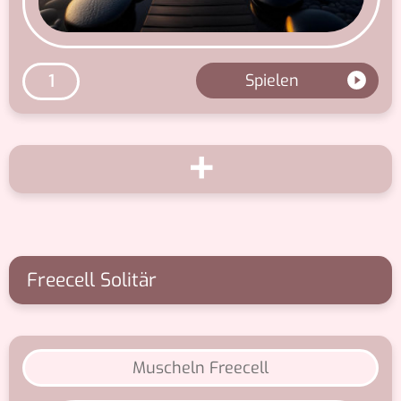
Spielen
1
+
Freecell Solitär
Muscheln Freecell