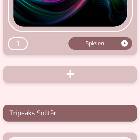
Spielen
1
+
Tripeaks Solitär