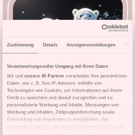
Zustimmung
Details
Anzeigeneinstellungen
Über
Verantwortungsvoller Umgang mit Ihren Daten
Wir und
unsere 45 Partner
verarbeiten Ihre persönlichen
Spielen
7
Daten, wie z. B. Ihre IP-Adresse, mithilfe von
Technologien wie Cookies, um Informationen auf Ihrem
Gerät zu speichern und darauf zuzugreifen und so
personalisierte Werbung und Inhalte, Messungen von
Werbung und Inhalten, Zielgruppenforschung sowie
Steampunk Freecell
Entwicklung von Angeboten zu ermöglichen. Sie
entscheiden darüber, wer Ihre Daten für welche Zwecke
nutzt. Sie können Ihre Einwilligung jederzeit über die