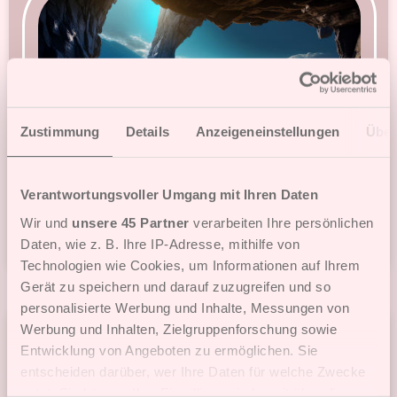
Zustimmung
Details
Anzeigeneinstellungen
Über
Verantwortungsvoller Umgang mit Ihren Daten
Wir und
unsere 45 Partner
verarbeiten Ihre persönlichen
Spielen
7
Daten, wie z. B. Ihre IP-Adresse, mithilfe von
Technologien wie Cookies, um Informationen auf Ihrem
Gerät zu speichern und darauf zuzugreifen und so
personalisierte Werbung und Inhalte, Messungen von
Werbung und Inhalten, Zielgruppenforschung sowie
Wellness Freecell
Entwicklung von Angeboten zu ermöglichen. Sie
entscheiden darüber, wer Ihre Daten für welche Zwecke
nutzt. Sie können Ihre Einwilligung jederzeit über die