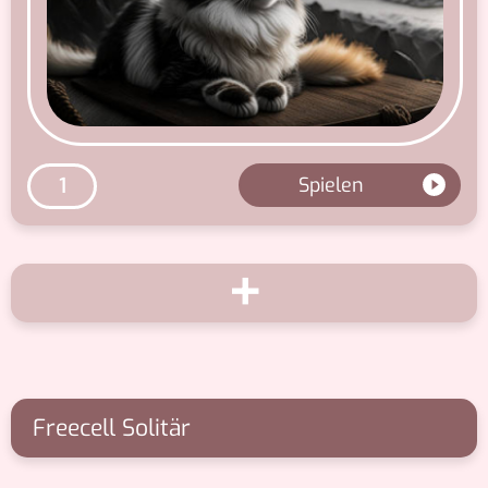
Spielen
1
+
Freecell Solitär