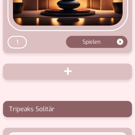
Spielen
1
+
Tripeaks Solitär